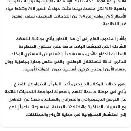
44% بواقع 1884 تدخلاً، تليها الإسعافات الأولية والترتيبات الأمنية
بنسبة 19% لكل منهما، بينما مثلت حوادث السير 9%، وشفط مياه
الأمطار 5%، إضافة إلى 4% من التدخلات المرتبطة بملف الهجرة
غير النظامية.
وأشار المندوب العام إلى أن هذا التطور يأتي مواكبة للنهضة
الشاملة التي تعيشها البلاد، خاصة على مستوى المنظومة
الوطنية للدفاع والأمن، مستشهداً بالاستعراض العسكري المخلد
للذكرى الـ 65 للاستقلال الوطني، والذي عكس جدارة وجاهزية رجال
ونساء الأمن المدني كركيزة أساسية ضمن القوات الأمنية.
وفي خطابه للوكلاء الخريجين، أكد اللواء أن انضمامهم للقطاع
يأتي في مرحلة حاسمة تتسم بالعصرنة لمواجهة التحديات الناتجة
عن التوسع الديموغرافي والعمراني والصناعي، فضلاً عن التعامل
مع التغيرات المناخية والاختلالات البيئية المتسارعة، داعياً إياهم
إلى استشعار المسؤولية في حماية الأرواح والممتلكات.