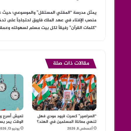
يمثل مدرسة “المفتي المستقل” والموسوعي؛ حيث ع
منصب الإفتاء في عهد الملك فاروق احتجاجاً على تدخلا
“كلمات القرآن” رفيقاً لكل بيت مسلم لسهولته وعمقه
مقالات ذات صلة
“الصراصير” كسرت قيود مودي فهل
تعيش أسرع وتح
تنهي معاناة المسلمين في الهند؟
الوقت يمر بس
أغسطس 8, 2026
يونيو 13, 2026