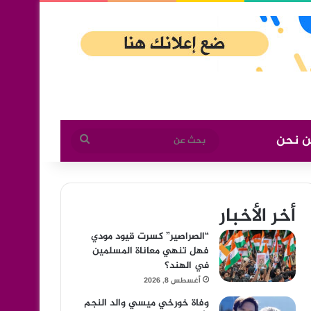
ن نحن
بحث
عن
أخر الأخبار
“الصراصير” كسرت قيود مودي
فهل تنهي معاناة المسلمين
في الهند؟
أغسطس 8, 2026
وفاة خورخي ميسي والد النجم