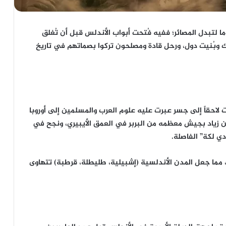
ا لتبدل المصائر؛ ففيه فُتحت أبواب الأندلس قبل أن تُغلق
ك وبُنيت دول، ورحل قادة ومصلحون تركوا بصماتهم في تاريخ
 لاحقاً إلى جسر عبرت عليه علوم العرب والمسلمين إلى أوروبا
92 هـ / 711 م) توغل طارق بن زياد بجيش معظمه من البربر في العمق الأيبيري، ونجح في
ي لكة” الفاصلة.
 مما جعل المدن الأندلسية (إشبيلية، طليطلة، قرطبة) تتهاوى