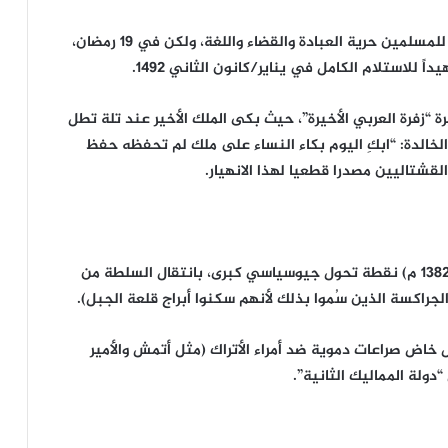
تضمنت المعاهدة (التي نُقضت لاحقاً) 67 شرطاً تضمن للمسلمين حرية العبادة والقضاء واللغة، ولكن في 19 رمضان،
للاستلام الكامل في يناير/كانون الثاني 1492.
ة “زفرة العربي الأخيرة”، حيث بكى الملك الأخير عند تلة تطل
الخالدة: “ابكِ اليوم بكاء النساء على ملك لم تحفظه حفظ
القشتاليين مصدرا قطعيا لهذا الانهيار.
تعد مبايعة السلطان برقوق في 19 رمضان (784 هـ / 1382 م) نقطة تحول جيوسياسي كبرى، بانتقال السلطة من
(الجراكسة الذين سُموا بذلك لأنهم سكنوا أبراج قلعة الجبل).
اض صراعات دموية ضد أمراء الأتراك (مثل أتمش والأمير
ولة المماليك الثانية”.