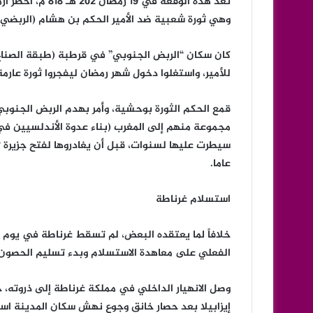
تُعد هذه الوقعة ف
وهي ثورة شعبية ضد الأمير الحكم بن هشام (الربضي)
كان سكان “الربض الجنوبي” في قرطبة (طبقة الصناع
للأمير، واستغلوا دخول شهر رمضان ليفجروا ثورة عارمة في 19 
مجموعة منهم إلى المغرب (بناء عدوة الأندلسيين ف
عاما.
استسلام غرناطة
الفعلي على معاهدة الاستسلام وبدء تسليم الحصون 
وصل الانهيار الداخلي في مملكة غرناطة إلى ذروته، ح
إيزابيلا بعد حصار خانق وجوع نهش سكان المدينة استمر 8 أشهر، أكل فيه الناس الخيول و