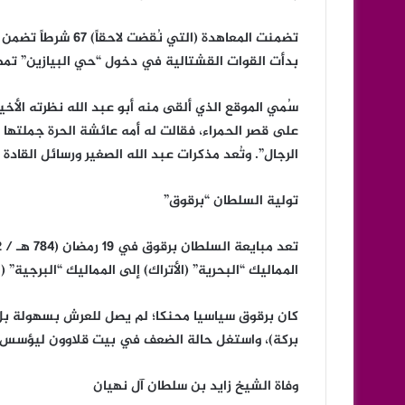
بدأت القوات القشتالية في دخول “حي البيازين” تمهيداً 
سُمي الموقع الذي ألقى منه أبو عبد الله نظرته الأخير
على قصر الحمراء، فقالت له أمه عائشة الحرة جملتها 
الرجال”. وتُعد مذكرات عبد الله الصغير ورسائل القادة 
تولية السلطان “برقوق”
المماليك “البحرية” (الأتراك) إلى المماليك “البرجية” 
كان برقوق سياسيا محنكا؛ لم يصل للعرش بسهولة بل خ
بركة)، واستغل حالة الضعف في بيت قلاوون ليؤسس “د
وفاة الشيخ زايد بن سلطان آل نهيان