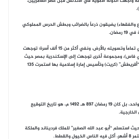
ي 19 رمضان 202 هـ 818 م، أخطر أزمة واجهت الدولة الأموية في الأندلس قبل عصر العامريين،
.
 والفقهاء) يضيقون ذرعاً بالضرائب وبطش الحرس المملوكي
رمضان.
قمع الحكم الثورة بوحشية، وأمر بهدم الربض الجنوبي تماماً وتسويته بالأرض، ونفي أكثر من 15 ألف أسرة؛ توجهت
ي فاس)، ومجموعة أخرى توجهت إلى الإسكندرية بمصر حيث
سيطرت عليها لسنوات، قبل أن يغادروها لفتح جزيرة “أقريطش” (كريت) وتأسيس إمارة إسلامية بها استمرت 135
خلافاً لما يعتقده البعض، لم تسقط غرناطة في يوم واحد، بل كان 19 رمضان 897 هـ 1492 م، هو تاريخ التوقيع
الخارجية.
يث استسلم “أبو عبد الله الصغير” للملك فرديناند والملكة
القطط.