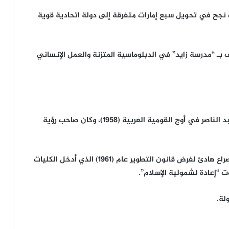
 نجح في تحويل سبع إمارات متفرقة إلى دولة اتحادية قوية
 هـ / 2004 م) تاركاً إرثاً عُرف بـ “مدرسة زايد” في الدبلوماسية المتزنة والعمل الإنساني
تولى الإمام محمود شلتوت مشيخة الأزهر في عهد عبد الناصر في أوج القومية العربية (1958)، وكان صاحب رؤية
توفي في 19 رمضان، (1383 هـ / 1963 م)، ودخل في صراع هادئ لفرض قانون التطوير عام (1961) الذي أدخل الكليات
ت “إعادة لشمولية الإسلام”.
لة.