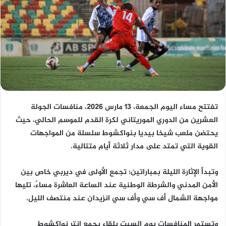
تفتتح مساء اليوم الجمعة، 13 مارس 2026، منافسات الجولة
العشرين من الدوري الموريتاني لكرة القدم للموسم الحالي، حيث
يحتضن ملعب شيخا بيديا بنواكشوط سلسلة من المواجهات
القوية التي تمتد على مدار ثلاثة أيام متتالية.
وتبدأ الإثارة الليلة بمباراتين؛ تجمع الأولى في ديربي خاص بين
الأمن المدني والشرطة الوطنية عند الساعة العاشرة مساءً، تليها
مواجهة الشمال أف سي وأف سي انزيدان عند منتصف الليل.
وتستمر المنافسات يوم السبت بلقاء يجمع إنتر نواكشوط