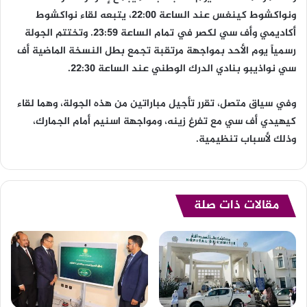
ونواكشوط كينغس عند الساعة 22:00، يتبعه لقاء نواكشوط
أكاديمي وأف سي لكصر في تمام الساعة 23:59. وتختتم الجولة
رسمياً يوم الأحد بمواجهة مرتقبة تجمع بطل النسخة الماضية أف
سي نواذيبو بنادي الدرك الوطني عند الساعة 22:30.
وفي سياق متصل، تقرر تأجيل مباراتين من هذه الجولة، وهما لقاء
كيهيدي أف سي مع تفرغ زينه، ومواجهة اسنيم أمام الجمارك،
وذلك لأسباب تنظيمية.
مقالات ذات صلة