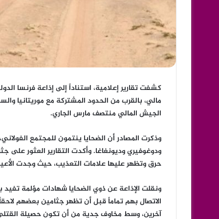
كشفت تقارير إعلامية، استناداً إلى إذاعة فرنسا ال
مالي، بالقرب من الحدود المشتركة مع موريتانيا وال
الجيش المالي منتصف مارس الجاري.
وذكرت المصادر أن الضحايا ينتمون للمجتمع الفولان
ودوغوفيري وديونغاغا. وأكدت التقارير العثور على ج
حرق وتظهر عليها علامات التعذيب، حيث وجدت الأع
ونقلت الإذاعة عن ذوي الضحايا شهادات مؤلمة تفيد بأ
الاتصال بهم تماماً قبل أن تظهر جثامين بعضهم لاحقاً.
آخرين، وسط مخاوف جدية من أن تكون حصيلة القتلى أك