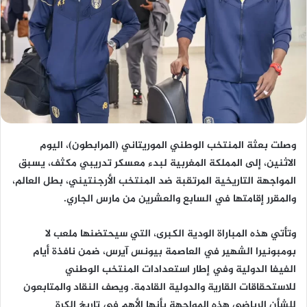
وصلت بعثة المنتخب الوطني الموريتاني (المرابطون)، اليوم
الاثنين، إلى المملكة المغربية لبدء معسكر تدريبي مكثف، يسبق
المواجهة التاريخية المرتقبة ضد المنتخب الأرجنتيني، بطل العالم،
والمقرر إقامتها في السابع والعشرين من مارس الجاري.
وتأتي هذه المباراة الودية الكبرى، التي سيحتضنها ملعب لا
بومبونيرا الشهير في العاصمة بيونس آيرس، ضمن نافذة أيام
الفيفا الدولية وفي إطار استعدادات المنتخب الوطني
للاستحقاقات القارية والدولية القادمة. ويصف النقاد والمتابعون
للشأن الرياضي هذه المواجهة بأنها الأهم في تاريخ الكرة