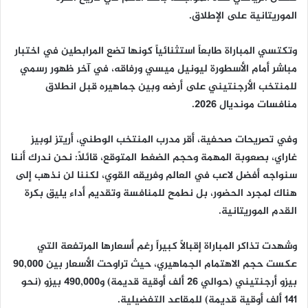
الموريتانية على الإطلاق.
وتكتسي المباراة طابعاً استثنائياً كونها تضع المرابطين في اختبار
مباشر أمام الأسطورة ليونيل ميسي ورفاقه، في آخر ظهور رسمي
للمنتخب الأرجنتيني على أرضه وبين جماهيره قبل انطلاق
منافسات مونديال 2026.
وفي تصريحات صحفية، أقر مدرب المنتخب الوطني، أريتز لوبيز
غاراي، بصعوبة المهمة وحجم الضغط المتوقع، قائلاً: نحن ندرك أننا
سنواجه أفضل لاعب في العالم وفريقه القوي، لكننا لن نذهب إلى
هناك لمجرد الحضور، بل نطمح للمنافسة وتقديم أداء يليق بكرة
القدم الموريتانية.
وشهدت تذاكر المباراة إقبالاً كبيراً رغم أسعارها المرتفعة التي
عكست حجم الاهتمام الجماهيري، حيث تراوحت الأسعار بين 90,000
بيزو أرجنتيني (حوالي 26 ألف أوقية قديمة) و490,000 بيزو (نحو
141 ألف أوقية قديمة) للمقاعد التفضيلية.