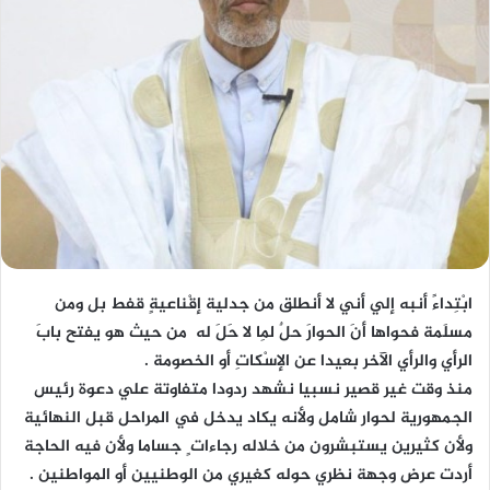
ابْتِداءً أنبه إلي أني لا أنطلق من جدلية إقْناعيةٍ قفط بل ومن
مسلَمة فحواها أنَ الحوارَ حلٌ لِما لا حَلَ له من حيث هو يفتح بابَ
الرأي والرأي الآخر بعيدا عن الإسْكاتِ أو الخصومة .
منذ وقت غير قصير نسبيا نشهد ردودا متفاوتة علي دعوة رئيس
الجمهورية لحوار شامل ولأنه يكاد يدخل في المراحل قبل النهائية
ولأن كثيرين يستبشرون من خلاله رجاءات ٍ جساما ولأن فيه الحاجة
أردت عرض وجهة نظري حوله كغيري من الوطنيين أو المواطنين .