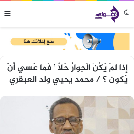
الوضع المظلم
الق
إذا لمْ يَكُنْ الْحِوارُ حَلاً ’ فَما عَسي أنْ
يَكون ؟ / محمد يحيي ولد العبقري