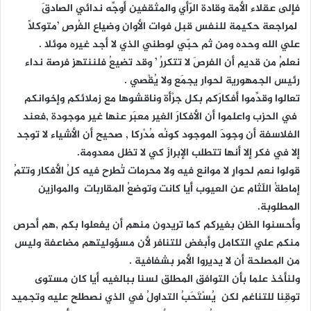
فإلى عقلاء الأمة وقادة الرّأي والمثقفين أوجِّه ندائي الصادقَ
لمراجعة حكيمة للنفس قبل فوات الأوان وضياع الفُرصِ ’متوكلاً
علي الله وحده ومن ثم حبّي لوطني الذي لا أجد غيره موئلا .
نعلمُ من قديم أن الفرصَ لا تتكررُ ’ وقد تضيعُ فلننتهز فرصة نداء
رئيس الجمهورية لحوار يجمَع ولا يُقْصي .
تعالوا وقدِّموا أفكارَكم بكل جرْأة وناقشوها مع زملائكم وإخوانكم
في الحزب واعلموا أن الأفكارَ الغير معبَر عنها غير موجودة ,فعند
الفلاسفة أن وجودَ الموجود كونُه مُدْركا , صحيح أن الأشياء لا توجد
إلا في فكر إلا أنها تتطلب الإبرازَ كي لا تظل معدومة.
قولوا نعم لحوارٍ لا موانع فيه ولا محرمات تُطرح فيه كلُ الأفكار وتتمُ
إماطةُ اللّثام عن العيوب أيا كانت وتوضعُ المقاربات والموازين
المطلوبة.
وأحسنوا الظن بغيركم كما تريدون منهم أن يفعلوا بكم ,هم أحرص
منكم علي التكامل وأبغض للتنافر لأن مسؤوليتهم مضاعفة وليس
من المصلحة أن لا يديروا الأمر بشفافية .
ولنأخذ علما بأن التوافق المطلق لسنا ببالغيه أيا كان مستوى
توقِنا للتناغم لكن يُسْتَحَبُ التداولُ في الذي نصطلح عليه وتجميد