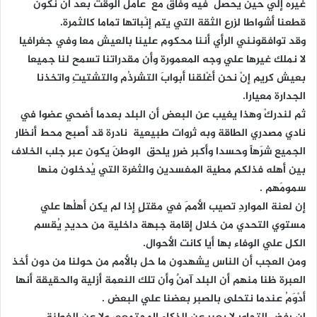
غيره إلي حين يحصلُ فيه وفاقٌ مع عامل الوقت بعد أن نكون
قطعنا أشواطا لزرع الثقة التي يتم إنْباتها تماما كالثمرة.
وقد توافقونني الرأي أننا محكوم علينا بالعيش معا وفي جغرافيا
لا نملك غيرها علي وجه المعمورة وأن مقدراتنا تسمح لنا جميعا
بعيش كريم إنْ نحن أغْلقنا أبوابَ التشرذُم والتشتيتِ واتخذنا
الجدارة معيارا.
ثم لندركْ وهذا يغيب عن البعض أن البلد بعدما أضحي عضوا في
نادي مصدري الطاقة وبه ثروات طبيعية نادرة قد أصبح محط أنظار
الجميع شرَهاً وحسدا وأكبر ضررٍ يلحق الوطنَ يكون عبر جلب الخلاف
بين أهله فذلكم مطية المفسدين والثغرة التي يُدخلون منها
سمومَهم .
إن لعنة المواردِ تصيب الأممَ في مقتلٍ إذا لم يكن أهلُها علي
مستوي التحدي من خلال إقامة جبهة داخلية من حديدٍ يُقسم
الكل علي الوفاء بها أيا كانت الأحوال.
ومن العجب أن الناس يشهدون ما حل بالأمم من حولنا من دون أخذ
العبرة ظنا منهم أن البلد آمنٌ وأن تلك النعمة أزلية والحقيقة أنها
أدْوَمُ عندما نتحلى بالصبر بعضنا علي البعض .