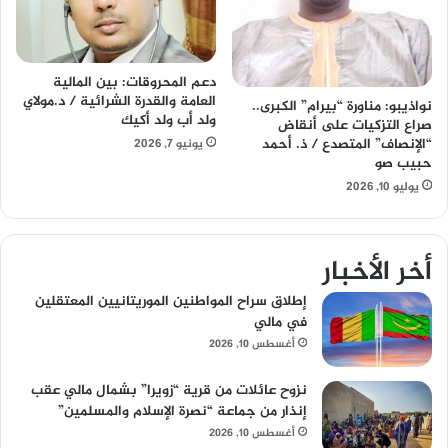
دعم المحروقات: بين المالية
العامة والقدرة الشرائية / د.مولاي
نواذيبو: مناورة “بيرام” الكبرى..
ولد أب ولد أكيك
صراع التزكيات على أنقاض
“الإنصاف” المتصدع / ذ. أحمد
يونيو 7, 2026
حبيب صو
يوليو 10, 2026
أخر الأخبار
إطلاق سراح المواطنين الموريتانيين المعتقلين
في مالي
أغسطس 10, 2026
نزوح عائلات من قرية “زويرا” بشمال مالي عقب
إنذار من جماعة “نصرة الإسلام والمسلمين”
أغسطس 10, 2026