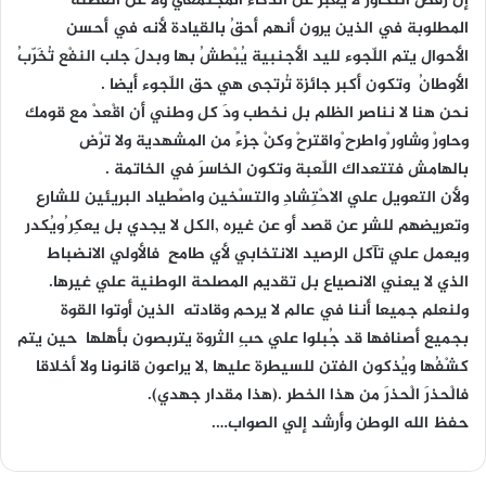
إن رفض التحاور لا يعبر عن الذكاء المجتمعي ولا عن الفطنة
المطلوبة في الذين يرون أنهم أحقُ بالقيادة لأنه في أحسن
الأحوال يتم اللّجوء لليد الأجنبية يُبْطشُ بها وبدلَ جلب النفْع تُخَرّبُ
الأوطانُ وتكون أكبر جائزة تُرتجى هي حق اللّجوء أيضا .
نحن هنا لا نناصر الظلم بل نخطب ودَ كل وطني أن اقْعدْ مع قومك
وحاورْ وشاور ْواطرح ْواقترحْ وكنْ جزءً من المشهدية ولا ترْض
بالهامش فتتعداك اللّعبة وتكون الخاسرَ في الخاتمة .
ولأن التعويل علي الاحْتِشادِ والتسْخين واصْطياد البريئين للشارع
وتعريضهم للشرِ عن قصد أو عن غيره ,الكل لا يجدي بل يعكِر ُويُكدر
ويعمل علي تآكل الرصيد الانتخابي لأي طامحٍ فالأولي الانضباط
الذي لا يعني الانصياع بل تقديم المصلحة الوطنية علي غيرها.
ولنعلم جميعا أننا في عالم لا يرحم وقادته الذين أوتوا القوة
بجميع أصنافها قد جُبلوا علي حبِ الثروة يتربصون بأهلها حين يتم
كشْفُها ويُذكون الفتن للسيطرة عليها ,لا يراعون قانونا ولا أخلاقا
فالْحذرَ الْحذرَ من هذا الخطر .(هذا مقدار جهدي).
حفظ الله الوطن وأرشد إلي الصواب….