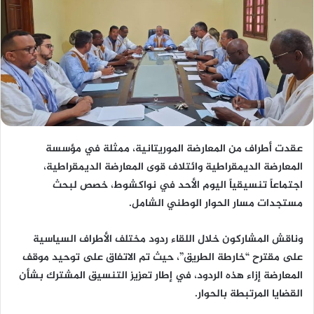
عقدت أطراف من المعارضة الموريتانية، ممثلة في مؤسسة
المعارضة الديمقراطية وائتلاف قوى المعارضة الديمقراطية،
اجتماعاً تنسيقياً اليوم الأحد في نواكشوط، خصص لبحث
مستجدات مسار الحوار الوطني الشامل.
وناقش المشاركون خلال اللقاء ردود مختلف الأطراف السياسية
على مقترح “خارطة الطريق”، حيث تم الاتفاق على توحيد موقف
المعارضة إزاء هذه الردود، في إطار تعزيز التنسيق المشترك بشأن
القضايا المرتبطة بالحوار.