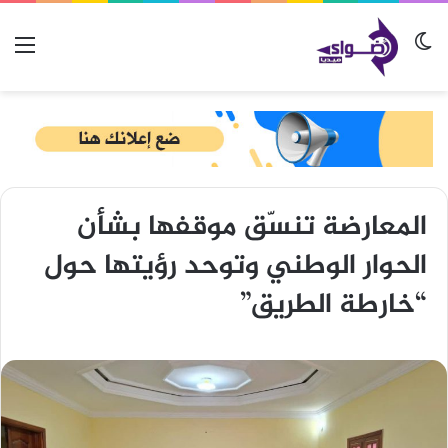
الوضع المظلم
الق
المعارضة تنسّق موقفها بشأن
الحوار الوطني وتوحد رؤيتها حول
“خارطة الطريق”