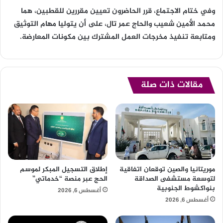
وفي ختام الاجتماع، قرر الحاضرون تعيين مقررين للقطبين، هما
محمد الأمين شعيب والحاج عمر تال، على أن يتوليا مهام التوثيق
ومتابعة تنفيذ مخرجات العمل المشترك بين مكونات المعارضة.
مقالات ذات صلة
موريتانيا والصين توقعان اتفاقية
إطلاق التسجيل المبكر لموسم
لتوسعة مستشفى الصداقة
الحج عبر منصة “خدماتي”
بنواكشوط الجنوبية
أغسطس 6, 2026
أغسطس 6, 2026