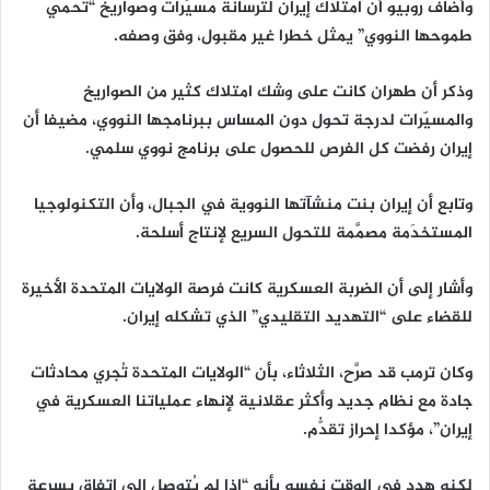
وأضاف روبيو أن امتلاك إيران لترسانة مسيّرات وصواريخ “تحمي
طموحها النووي” يمثل خطرا غير مقبول، وفق وصفه.
وذكر أن طهران كانت على وشك امتلاك كثير من الصواريخ
والمسيّرات لدرجة تحول دون المساس ببرنامجها النووي، مضيفا أن
إيران رفضت كل الفرص للحصول على برنامج نووي سلمي.
وتابع أن إيران بنت منشآتها النووية في الجبال، وأن التكنولوجيا
المستخدَمة مصمَّمة للتحول السريع لإنتاج أسلحة.
وأشار إلى أن الضربة العسكرية كانت فرصة الولايات المتحدة الأخيرة
للقضاء على “التهديد التقليدي” الذي تشكله إيران.
وكان ترمب قد صرَّح، الثلاثاء، بأن “الولايات المتحدة تُجري محادثات
جادة مع نظام جديد وأكثر عقلانية لإنهاء عملياتنا العسكرية في
إيران”، مؤكدا إحراز تقدُّم.
لكنه هدد في الوقت نفسه بأنه “إذا لم يُتوصل إلى اتفاق بسرعة