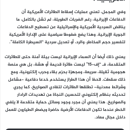
وفي المجمل، تعني عمليات إسقاط الطائرات الأمريكية أن
الدفاعات الإيرانية، رغم الضربات الطويلة، لم تشل بالكامل، ما
يناقض السردية الأمريكية والإسرائيلية عن تسطيح الدفاعات
الجوية الإيرانية. وهذا يضع ضغوطا سياسية على الإدارة الأمريكية
لتفسير حجم المخاطر، والرد، أو تعديل سردية “السيطرة الكاملة”.
يعني ذلك أيضا أن السماء الإيرانية ليست بيئة آمنة حتى للطائرات
المتقدمة، فـ “إف-15” ليست طائرة قديمة أو هشة، بل هي منصة
هجومية ثقيلة، سريعة، ومجهزة بحزم بقاء وحرب إلكترونية، ومع
ذلك سقطت. لاحظ أن هذا الطراز يستخدم خدعا دفاعية -مشاعل
وشرائط معدنية- تطلقها الطائرات لتفادي الصواريخ، كما يجري
تحديثه بنظام إلكتروني لتحسين النجاة من تهديدات الرادار
والصواريخ. هذا يعني أن مجرد وجود وسائل حماية متقدمة لا يلغي
الخطر عندما تكون الدفاعات الأرضية حاضرة ويضطر الطيارون للعمل
داخل مجال معاد.