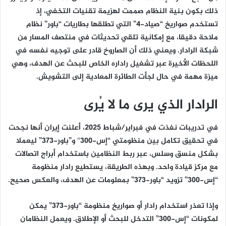
ذلك بكون بنية النظام صممت لهزيمة تقنيات التخفي، إذ
تستخدم صواريخ “صياد-4” التي تطلقها بطاريات “باور” نظام
ملاحة دقيقا، مع إمكانية تلقي تحديثات في منتصف المسار من
شبكة الرادار. ويعني ذلك أن الصاروخ قادر على توجيه نفسه في
اللحظات الأخيرة عبر تشغيل راداره الخاص للبحث عن الهدف، وهي
ميزة مهمة في حال لجأت الطائرة المعادية إلى التشويش.
الرادار الذي يرى ما لا يُرى
في تدريبات نفذت في فبراير/شباط 2025، أعلنت إيران أنها نجحت
في تحقيق تكامل بين منظومتي “إس-300″ و”باور-373” ليعملا
بشكل منسق وسلس، عبر ربط النظامين باستخدام أبراج اتصالات
مع مركز قيادة واحد. وبهذه الطريقة، يستطيع رادار منظومة
“إس-300” تزويد “باور-373” بمعلومات عن الهدف، والعكس صحيح.
وإذا تعذر استخدام رادار أو صواريخ منظومة “باور-373” يمكن
لمكونات “إس-300” التدخل للبحث أو الإطلاق. ويعمل النظامان