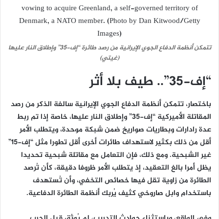
تتمكن أنظمة الدفاع الجوي الإيرانية من رصد طائرة “إف-35” وإطلاق النار عليها
(غيتي)
“إف-35”.. طيف بلا أثر
باختصار، تتمكن أنظمة الدفاع الجوي الإيرانية سالفة الذكر من رصد
المقاتلة الأميركية “إف-35” وإطلاق النار عليها، خاصة إذا تم ربط
عدة رادارات وبطاريات صواريخ ضمن شبكة موحدة، ويتطلب الأمر
أقل من ذلك بكثير لاستهداف طائرات أخرى أقل تطورا مثل “إف-15”
غير الشبحية. ومع ذلك، فإن التعامل مع مقاتلة شبحية تحديدا
يظل أمرا بالغ التعقيد، إذ يتطلب الأمر ظروفا دقيقة، كأن تُرصد
الطائرة من زاوية تقل فيها خصائص التخفي، وأن تُستهدف
باستخدام وابل صاروخي كثيف يُربك أنظمة الطائرة الدفاعية.
وفي الواقع، وباستثناء حوادث التدريب، لم يُوثق قبل الحرب