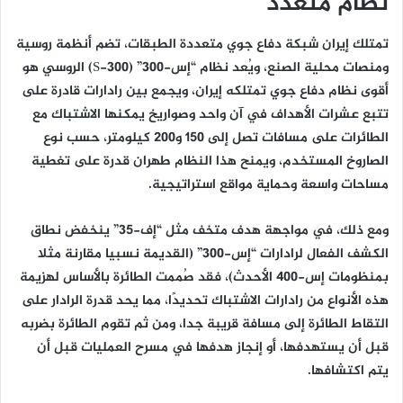
نظام متعدد
تمتلك إيران شبكة دفاع جوي متعددة الطبقات، تضم أنظمة روسية
ومنصات محلية الصنع، ويُعد نظام “إس-300” (S-300) الروسي هو
أقوى نظام دفاع جوي تمتلكه إيران، ويجمع بين رادارات قادرة على
تتبع عشرات الأهداف في آن واحد وصواريخ يمكنها الاشتباك مع
الطائرات على مسافات تصل إلى 150 و200 كيلومتر، حسب نوع
الصاروخ المستخدم، ويمنح هذا النظام طهران قدرة على تغطية
مساحات واسعة وحماية مواقع استراتيجية.
ومع ذلك، في مواجهة هدف متخف مثل “إف-35” ينخفض نطاق
الكشف الفعال لرادارات “إس-300” (القديمة نسبيا مقارنة مثلا
بمنظومات إس-400 الأحدث)، فقد صُممت الطائرة بالأساس لهزيمة
هذه الأنواع من رادارات الاشتباك تحديدًا، مما يحد قدرة الرادار على
التقاط الطائرة إلى مسافة قريبة جدا، ومن ثم تقوم الطائرة بضربه
قبل أن يستهدفها، أو إنجاز هدفها في مسرح العمليات قبل أن
يتم اكتشافها.