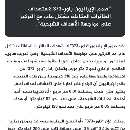
“صمم الإيرانيون باور-373 لاستهداف
الطائرات المقاتلة بشكل عام، مع التركيز
على مواجهة الأهداف الشبحية”.
وقد صمم الإيرانيون “باور-373” لاستهداف الطائرات المقاتلة بشكل
عام، مع التركيز على مواجهة الأهداف الشبحية. وفي تدريب سابق،
استخدموا مسيرة بحجم يعادل تقريبا طائرة صغيرة، وبلغت مساحة
المقطع الراداري نحو 2 متر مربع، وتمكن رادار “باور-373” من
اكتشافها واعتراضها على بعد 316 كيلومترا. ومن هذه النتيجة،
يقدر الإيرانيون أن الرادار قادر نظريا على اكتشاف أهداف أصغر
بكثير، مثل: هدف بمساحة 0.01 متر مربع -أي تقريبا بحجم أحد
أجنحة الطائرات الشبحية- على بعد نحو 82 كيلومترا، أو هدف
بمساحة 0.05 متر مربع على بعد نحو 123 كيلومترا.
وبذلك، فإن “باور-373” -أو النسخ المطورة منه- قد يتمكن نظريا
من تتبع طائرة “إف-35” على مسافة تزيد على 200 كيلومتر. ويعزز