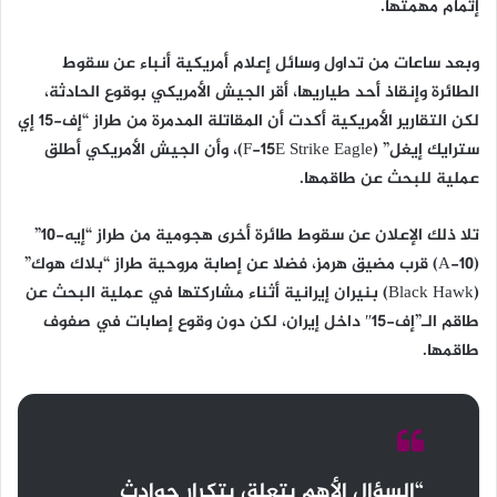
إتمام مهمتها.
وبعد ساعات من تداول وسائل إعلام أمريكية أنباء عن سقوط
الطائرة وإنقاذ أحد طياريها، أقر الجيش الأمريكي بوقوع الحادثة،
لكن التقارير الأمريكية أكدت أن المقاتلة المدمرة من طراز “إف-15 إي
سترايك إيغل” (F-15E Strike Eagle)، وأن الجيش الأمريكي أطلق
عملية للبحث عن طاقمها.
تلا ذلك الإعلان عن سقوط طائرة أخرى هجومية من طراز “إيه-10”
(A-10) قرب مضيق هرمز، فضلا عن إصابة مروحية طراز “بلاك هوك”
(Black Hawk) بنيران إيرانية أثناء مشاركتها في عملية البحث عن
طاقم الـ”إف-15″ داخل إيران، لكن دون وقوع إصابات في صفوف
طاقمها.
“السؤال الأهم يتعلق بتكرار حوادث