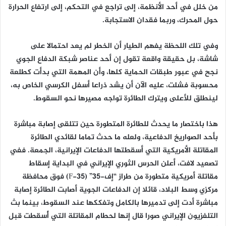
من خلل في أحد الأنظمة، إلى تراجع في التحكم، إلى ارتفاع الحرارة
حول المحرك، وربما فقدان الاستجابة.
وفي تلك اللحظة يفهم الطيار أن الخطر لم يعد احتمالا على
شاشة، بل حقيقة واقعة تقول إن أحد عناصر شبكة الدفاع الجوي
نجح في عبور طبقات الحماية كلها، وأن المهمة التي بدأت كطلعة
محسوبة فشلت، عليه الآن أن يشد ذراعا أسفل الكرسي الخاص به،
لينطلق للأعلى ويترك الطائرة تواجه مصيرها نحو السقوط.
هذا باختصار ما يحدث للطائرة المتطورة حين تتلقى إصابة مباشرة
بأحد الصواريخ الدفاعية، ولعله ما حدث تماما لقائدي الطائرة
المقاتلة الأمريكية التي أسقطتها الدفاعات الإيرانية، الجمعة. ففي
تصعيد لافت، أعلن الحرس الثوري الإيراني في البداية إسقاط
مقاتلة أمريكية متطورة من طراز “إف-35” (F-35) فوق محافظة
مركزي وسط البلاد، قائلا إن الدفاعات الجوية أصابت الطائرة إصابة
مباشرة أدت إلى تدميرها بالكامل وتفككها عند السقوط، بينما بث
التلفزيون الإيراني صورا قال إنها لحطام المقاتلة التي أُسقطت قبل