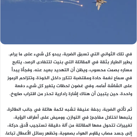
في تلك الثواني التي تسبق الضربة، يبدو كل شيء على ما يرام.
يطير الطيار بثقة في المقاتلة التي بنيت لتتفادى الرصد، يتابع
مساره بصمت محسوب، ويظن أن التهديد بعيد عنه. وفجأة يبدأ
في سماع نغمة حادة ومقتضبة تتكرر داخل الخوذة، وتتزاحم الرموز
على الشاشة أمامه. وفي غضون لحظات يتغير كل شيء دفعة
واحدة، حين يتبين أن هناك إشارة رادارية تحذر من اقتراب صاروخ.
ثم تأتي الضربة، رجفة عنيفة تشبه لكمة هائلة في جانب الطائرة،
يتبعها اختلال مفاجئ في التوازن، ووميض على أطراف الرؤية،
تغييرات تتحول معها المقاتلة من آلة دقيقة تستجيب لأدق حركة،
إلى جسد مصاب يقاوم الهواء بصعوبة، وتظهر رسائل الأعطال تباعا،