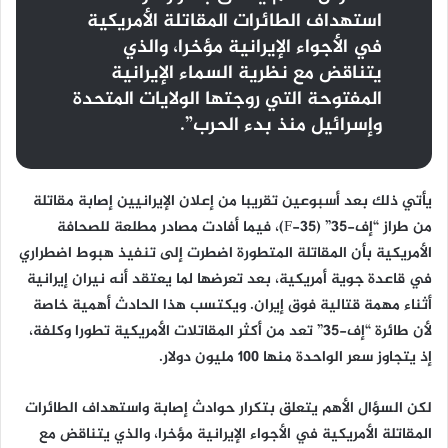
استهداف الطائرات المقاتلة الأمريكية
في الأجواء الإيرانية مؤخرا، والذي
يتناقض مع نظرية السماء الإيرانية
المفتوحة التي روجتها الولايات المتحدة
وإسرائيل منذ بدء الحرب”.
يأتي ذلك بعد أسبوعين تقريبا من إعلان الإيرانيين إصابة مقاتلة
من طراز “إف-35” (F-35)، فيما أفادت مصادر مطلعة للصحافة
الأمريكية بأن المقاتلة المتطورة اضطرت إلى تنفيذ هبوط اضطراري
في قاعدة جوية أمريكية، بعد تعرضها لما يعتقد أنه نيران إيرانية
أثناء مهمة قتالية فوق إيران. ويكتسب هذا الحادث أهمية خاصة
لأن طائرة “إف-35” تعد من أكثر المقاتلات الأمريكية تطورا وكلفة،
إذ يتجاوز سعر الواحدة منها 100 مليون دولار.
لكن السؤال الأهم يتعلق بتكرار حوادث إصابة واستهداف الطائرات
المقاتلة الأمريكية في الأجواء الإيرانية مؤخرا، والذي يتناقض مع