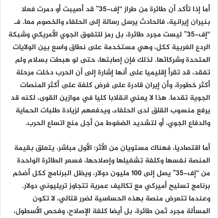
أما إذا تأكد أن طائرة من طراز “إف-35” قد أصيبت أو دمرت فعلا
بنيران إيرانية، فالحادث يرسل رسالة إلى الحلفاء والخصوم معا. فـ
“إف-35” ليست مجرد طائرة، بل رمز للتفوق الجوي الأمريكي وشبكة
الردع الغربية ككل، وهي مستخدمة على نطاق واسع بين الولايات
المتحدة وشركائها. لذلك فإن إصابتها، حتى لو هبطت بسلام ولم
تفقد، قد تقرأ إقليميا على أنها إشارة إلى أن الحرب دخلت مرحلة
أكثر خطورة، وأن إيران قادرة على فرض كلفة على أكثر المنصات
الجوية تقدما. هذا لا يعني انقلابا كليا في موازين القوى، لكنه قد
يرفع منسوب القلق لدى الحلفاء، ويدفعهم لزيادة طلبات الحماية
والدفاع الجوي، أو لتشديد الضغوط من أجل منع اتساع الحرب.
أما اقتصاديا، فهناك مستويان من الأثر: الأول مباشر، يتعلق بقيمة
المنصة نفسها وكلفة تشغيلها وإصلاحها، فسعر الطائرة الواحدة
من “إف-35” يصل إلى 100 مليون دولار، ويظل البرنامج ككل أضخم
برنامج تسليح أميركي مع تكاليف عمرية تتجاوز تريليوني دولار.
وعندما تتعرض منصة بهذه الحساسية لضرر قتالي، لا تكون
المسألة مجرد ثمن طائرة، بل أيضا كلفة الإصلاح، وفحص الأسطول،