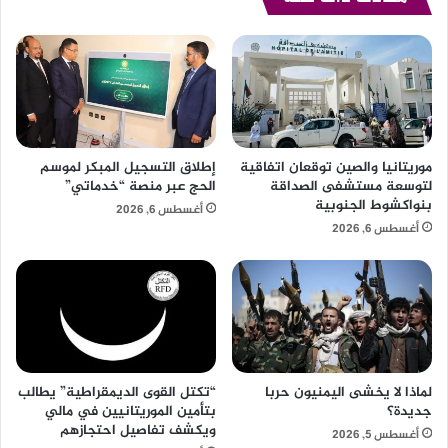
موريتانيا والصين توقعان اتفاقية
إطلاق التسجيل المبكر لموسم
لتوسعة مستشفى الصداقة
الحج عبر منصة “خدماتي”
بنواكشوط الجنوبية
أغسطس 6, 2026
أغسطس 6, 2026
لماذا لا يخشى اليمنيون حربا
“تكتل القوى الديمقراطية” يطالب
جديدة؟
بتأمين الموريتانيين في مالي
ويكشف تفاصيل احتجازهم
أغسطس 5, 2026