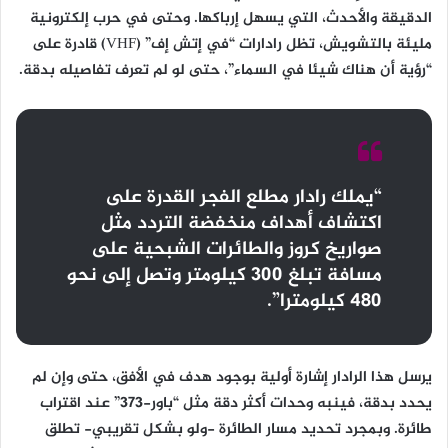
الدقيقة والأحدث، التي يسهل إرباكها. وحتى في حرب إلكترونية
مليئة بالتشويش، تظل رادارات “في إتش إف” (VHF) قادرة على
“رؤية أن هناك شيئا في السماء”، حتى لو لم تعرف تفاصيله بدقة.
“يملك رادار مطلع الفجر القدرة على
اكتشاف أهداف منخفضة التردد مثل
صواريخ كروز والطائرات الشبحية على
مسافة تبلغ 300 كيلومتر وتصل إلى نحو
480 كيلومترا”.
يرسل هذا الرادار إشارة أولية بوجود هدف في الأفق، حتى وإن لم
يحدد بدقة، فينبه وحدات أكثر دقة مثل “باور-373” عند اقتراب
طائرة. وبمجرد تحديد مسار الطائرة -ولو بشكل تقريبي- تطلق