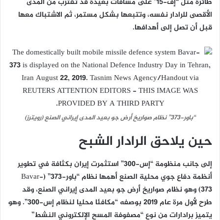
طائرة مثل “إف-15” على مسافات بعيدة قد تقترب من المدى
الأقصى للرادار نفسه، وتتبعها بشكل مستمر، ثم الاشتباك معها
قبل أن تصل إلى أهدافها.
“باور-373” نظام صواريخ أرض جو بعيد المدى إيراني الصنع (رويترز)
حين يلاحق الرادار الشبح
إلى جانب منظومة “إس-300” استثمرت إيران بكثافة في تطوير
أنظمة دفاع جوي محلية الصنع أهمها نظام “باور-373” (Bavar-
373) وهو نظام صواريخ أرض جو بعيد المدى إيراني الصنع، وقد
طرح لأول مرة عام 2019 بوصفه “مكافئا محليا لنظام إس-300”. وهو
يتميز برادارات من نوع “مصفوفة المسح الإلكتروني النشط”