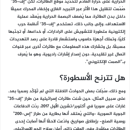
الحرارية على حرارة العادم لتحديد موقع الطائرات، لكن “إف-35”
صُمّمت لتقليل هذا الأثر عبر التبريد الغازي وإخفاء المحرك عميقًا
داخل بدن الطائرة، مما يُضعف البصمة الحرارية ويُعقّد عملية
الاستهداف. وإلى جانب ذلك، تستخدم “إف-35″ أنظمة حرب
إلكترونية متطورة للتشويش على الرادارات، أو خداعها، أو تجنّبها
كليًا، وتملك أجهزة حاسوب واستشعار قادرة على رصد التهديدات
مسبقًا، بل وتشارك هذه المعلومات مع طائرات أخرى عبر قنوات
اتصال غير تقليدية، دون إصدار إشارات راديوية، وهو ما يُعرف
بـ”الصمت الإلكتروني”.
هل تترنح الأسطورة؟
ومع ذلك، سُجّلت بعض الحوادث اللافتة التي لم تُؤكَّد رسميا بعد.
على سبيل المثال، حين شنت طائرات إسرائيلية من طراز “إف-35”
غارات على سوريا في أكتوبر/تشرين الأول 2017، ردّت الدفاعات
الجوية السورية -والتي يُعتقد أنها بطارية من طراز “إس-200”
روسية الصنع- بإطلاق صواريخ، وادّعت لاحقًا أنها أصابت إحدى
الطائرات مباشرة. وفي الوقت ذاته، أعلن سلاح الجو الإسرائيلي