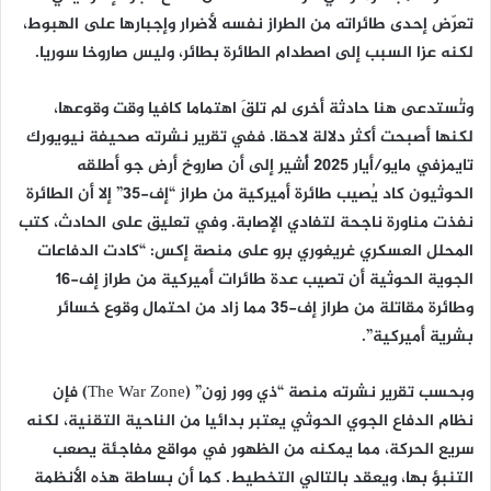
تعرّض إحدى طائراته من الطراز نفسه لأضرار وإجبارها على الهبوط،
لكنه عزا السبب إلى اصطدام الطائرة بطائر، وليس صاروخا سوريا.
وتُستدعى هنا حادثة أخرى لم تلقَ اهتماما كافيا وقت وقوعها،
لكنها أصبحت أكثر دلالة لاحقا. ففي تقرير نشرته صحيفة نيويورك
تايمزفي مايو/أيار 2025 أُشير إلى أن صاروخ أرض جو أطلقه
الحوثيون كاد يُصيب طائرة أميركية من طراز “إف-35” إلا أن الطائرة
نفذت مناورة ناجحة لتفادي الإصابة. وفي تعليق على الحادث، كتب
المحلل العسكري غريغوري برو على منصة إكس: “كادت الدفاعات
الجوية الحوثية أن تصيب عدة طائرات أميركية من طراز إف-16
وطائرة مقاتلة من طراز إف-35 مما زاد من احتمال وقوع خسائر
بشرية أميركية”.
وبحسب تقرير نشرته منصة “ذي وور زون” (The War Zone) فإن
نظام الدفاع الجوي الحوثي يعتبر بدائيا من الناحية التقنية، لكنه
سريع الحركة، مما يمكنه من الظهور في مواقع مفاجئة يصعب
التنبؤ بها، ويعقد بالتالي التخطيط. كما أن بساطة هذه الأنظمة