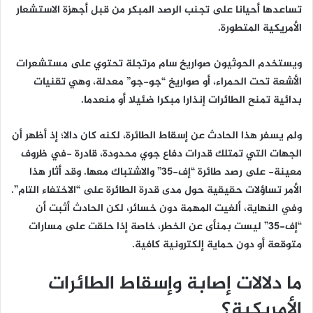
تساعدها أحيانا على تجنب الرصد المبكر من قبل أجهزة الاستشعار
الأمريكية المتطورة.
ويستخدم الحوثيون صواريخ سام مرتجلة تحتوي على مستشعرات
الأشعة تحت الحمراء، أو صواريخ “جو-جو” معدلة، وهي تقنيات
بدائية تمنح الطائرات إنذارا مبكرا ضئيلا أو منعدما.
ولم يسفر هذا الحادث عن إسقاط الطائرة، لكنه كان دالا؛ إذ أظهر أن
الجهات التي تمتلك قدرات دفاع جوي محدودة، قادرة -في ظروف
معينة- على رصد طائرة “إف-35” والاشتباك معها. وقد أثار هذا
الأمر تساؤلات حقيقية حول مدى قدرة الطائرة على “الاختفاء التام”.
وفي النهاية، ألغيت المهمة دون خسائر، لكن الحادث أثبت أن
“إف-35” ليست بمنأى عن الخطر، خاصة إذا حلقت على مسارات
متوقعة أو دون حماية إلكترونية كافية.
ما دلالات إصابة وإسقاط الطائرات
الأمريكية؟