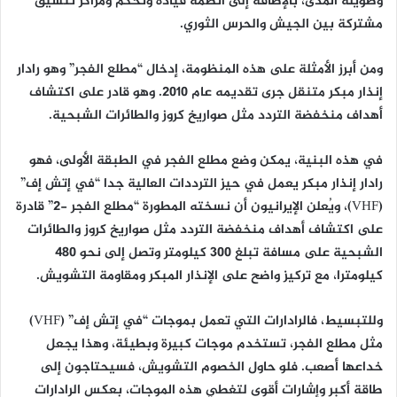
وطويلة المدى، بالإضافة إلى أنظمة قيادة وتحكم ومراكز تنسيق
مشتركة بين الجيش والحرس الثوري.
ومن أبرز الأمثلة على هذه المنظومة، إدخال “مطلع الفجر” وهو رادار
إنذار مبكر متنقل جرى تقديمه عام 2010. وهو قادر على اكتشاف
أهداف منخفضة التردد مثل صواريخ كروز والطائرات الشبحية.
في هذه البنية، يمكن وضع مطلع الفجر في الطبقة الأولى، فهو
رادار إنذار مبكر يعمل في حيز الترددات العالية جدا “في إتش إف”
(VHF)، ويُعلن الإيرانيون أن نسخته المطورة “مطلع الفجر -2” قادرة
على اكتشاف أهداف منخفضة التردد مثل صواريخ كروز والطائرات
الشبحية على مسافة تبلغ 300 كيلومتر وتصل إلى نحو 480
كيلومترا، مع تركيز واضح على الإنذار المبكر ومقاومة التشويش.
وللتبسيط، فالرادارات التي تعمل بموجات “في إتش إف” (VHF)
مثل مطلع الفجر، تستخدم موجات كبيرة وبطيئة، وهذا يجعل
خداعها أصعب. فلو حاول الخصوم التشويش، فسيحتاجون إلى
طاقة أكبر وإشارات أقوى لتغطي هذه الموجات، بعكس الرادارات