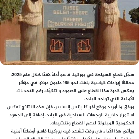
سجّل قطاع السياحة في بوركينا فاسو أداءً لافتًا خلال عام 2025،
محققًا إيرادات قياسية بلغت نحو 165 مليون دولار، في مؤشر
يعكس قدرة هذا القطاع على الصمود والتكيّف رغم التحديات
الأمنية التي تواجه البلاد.
ووفق ما أورده موقع أفريكا بزنس إنسايدر، فإن هذه النتائج تعكس
استمرار جاذبية الوجهات السياحية في البلاد، إضافة إلى الجهود
الحكومية المبذولة لدعم القطاع وتنشيطه.
ويأتي هذا الأداء في وقت تشهد فيه بوركينا فاسو أوضاعًا أمنية