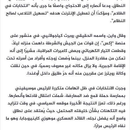
النطاق، ودعا أنصاره إلى الاحتجاج، واصفًا ما جرى بأنه “انتخابات في
الظلام”، ومؤكدًا أن تعطيل الإنترنت هدفه “تسهيل التلاعب لصالح
النظام”.
وقال واين، واسمه الحقيقي روبرت كياجولانيي، في منشور على
منصة “إكس”، إن قوات من الجيش والشرطة داهمت منزله ليلًا،
وقطعت التيار الكهربائي وبعض كاميرات المراقبة، مشيرًا إلى أنه
تمكن من مغادرة المنزل، بينما وُضعت زوجته وأفراد من أسرته تحت
الإقامة الجبرية. ولا يزال مكانه غير معروف رسميًا، في حين نقلت
وكالة رويترز عن مقربين منه أنه حرّ طليق داخل أوغندا.
وجرت الانتخابات في ظل اتهامات متكررة للرئيس موسيفيني
بممارسة حملة قمع ضد المعارضة، شملت اعتقال قادتها وأنصارها.
ورغم ذلك، تعزز النتيجة الأخيرة موقعه السياسي، في وقت تتزايد
فيه التكهنات بشأن خليفته المحتمل، حيث يُعتقد على نطاق
واسع أنه يفضل نجله، القائد العسكري موهوزي كاينيروجابا، وهو ما
نفاه الرئيس مرارًا.