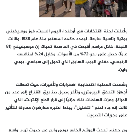
وأعلنت لجنة الانتخابات في أوغندا، اليوم السبت، فوز موسيفيني
بولاية رئاسية سابعة، ليمدد حكمه المستمر منذ عام 1986. وقالت
اللجنة، خلال مراسم أقيمت في العاصمة كمبالا، إن موسيفيني (81
عامًا) حصل على نحو 72% من الأصوات، مقابل 24% لمنافسه
الرئيسي، مغني البوب السابق الذي تحول إلى سياسي، بوبي
واين.
وشهدت العملية الانتخابية اضطرابات وتأخيرات، حيث تعطلت
أجهزة التحقق البيومتري، وتأخر وصول صناديق الاقتراع إلى عدد من
المراكز. وعزت السلطات ذلك جزئيًا إلى قرار قطع الإنترنت، الذي
قالت إنه جاء لمنع “التضليل”، بينما اعتبره معارضون محاولة للتأثير
على مجريات التصويت.
من جهته، تحدث المرشح الخاسر بوبي واين عن حدوث تزوير واسع