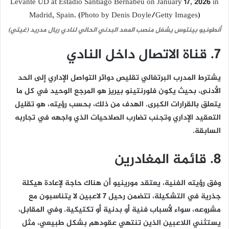
أنطونيو بينتوس يشغل منصب المعد البدني الحالي لنادي ريال مدريد (غيتي)
7. قناة الاتصال داخل النادي
يشترط المدرب البرتغالي تقليص دوائر التواصل الإداري إلى الحد
الأدنى، بحيث يكون فلورنتينو بيريز هو المرجع الوحيد في كل ما
يتعلق بالقرارات الكبرى. الهدف من ذلك، بحسب رؤيته، هو تقليل
التعقيد الإداري وتجنب تضارب الصلاحيات الذي واجهه في تجاربه
السابقة.
8. قائمة المغادرين
وفق رؤيته الفنية، يعتقد مورينيو أن هناك حاجة لإعادة هيكلة
جذرية في التشكيلة، تتضمن رحيل 7 لاعبين لا يتناسبون مع
مشروعه، سواء لأسباب فنية أو بدنية أو تكتيكية. وفي المقابل،
يستثني اللاعبين الذين تنتهي عقودهم بشكل طبيعي، مثل