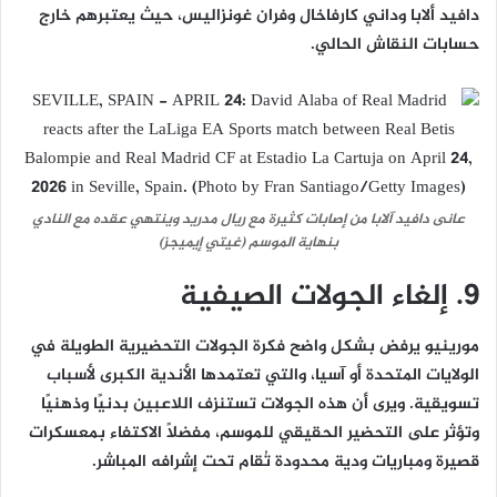
دافيد ألابا وداني كارفاخال وفران غونزاليس، حيث يعتبرهم خارج
حسابات النقاش الحالي.
عانى دافيد آلابا من إصابات كثيرة مع ريال مدريد وينتهي عقده مع النادي
بنهاية الموسم (غيتي إيميجز)
9. إلغاء الجولات الصيفية
مورينيو يرفض بشكل واضح فكرة الجولات التحضيرية الطويلة في
الولايات المتحدة أو آسيا، والتي تعتمدها الأندية الكبرى لأسباب
تسويقية. ويرى أن هذه الجولات تستنزف اللاعبين بدنيًا وذهنيًا
وتؤثر على التحضير الحقيقي للموسم، مفضلًا الاكتفاء بمعسكرات
قصيرة ومباريات ودية محدودة تُقام تحت إشرافه المباشر.