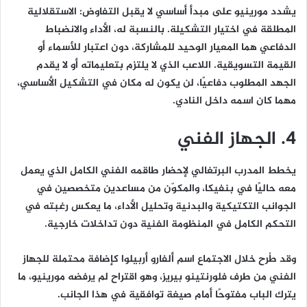
يشدد مورينيو على مبدأ أساسي لا يقبل التفاوض: الاستقلالية
المطلقة في اختيار التشكيلة. بالنسبة له، الأداء والانضباط
الدفاعي هما المعيار الوحيد للمشاركة، دون اعتبار للأسماء أو
القيمة التسويقية. اللاعب الذي لا يلتزم بتعليماته أو لا يقدم
الجهد المطلوب دفاعيًا، لن يكون له مكان في التشكيل الأساسي،
مهما كان اسمه داخل النادي.
4. الجهاز الفني
يخطط المدرب البرتغالي لإحضار طاقمه الفني الكامل الذي يعمل
معه حاليًا في بنفيكا، والمكوّن من مساعدين متخصصين في
الجوانب التكتيكية والبدنية وتحليل الأداء، ما يعكس رغبته في
التحكم الكامل في المنظومة الفنية دون تداخلات خارجية.
وقد طُرح خلال الاجتماع اسم ألفارو أربيلوا كإضافة محتملة للجهاز
الفني من طرف فلورنتينو بيريز، وهو اقتراح لم يرفضه مورينيو، ما
يترك الباب مفتوحًا أمام صيغة توافقية في هذا الجانب.