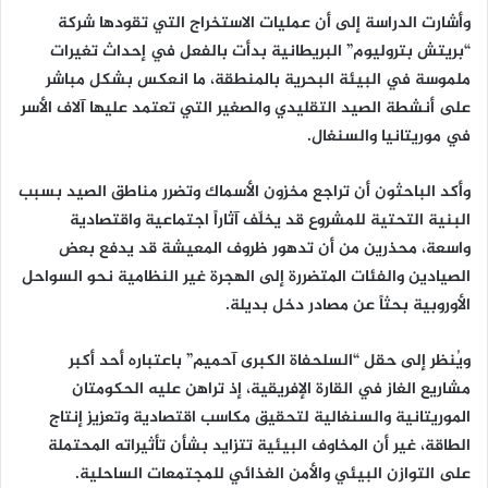
وأشارت الدراسة إلى أن عمليات الاستخراج التي تقودها شركة
“بريتش بتروليوم” البريطانية بدأت بالفعل في إحداث تغيرات
ملموسة في البيئة البحرية بالمنطقة، ما انعكس بشكل مباشر
على أنشطة الصيد التقليدي والصغير التي تعتمد عليها آلاف الأسر
في موريتانيا والسنغال.
وأكد الباحثون أن تراجع مخزون الأسماك وتضرر مناطق الصيد بسبب
البنية التحتية للمشروع قد يخلّف آثاراً اجتماعية واقتصادية
واسعة، محذرين من أن تدهور ظروف المعيشة قد يدفع بعض
الصيادين والفئات المتضررة إلى الهجرة غير النظامية نحو السواحل
الأوروبية بحثاً عن مصادر دخل بديلة.
ويُنظر إلى حقل “السلحفاة الكبرى آحميم” باعتباره أحد أكبر
مشاريع الغاز في القارة الإفريقية، إذ تراهن عليه الحكومتان
الموريتانية والسنغالية لتحقيق مكاسب اقتصادية وتعزيز إنتاج
الطاقة، غير أن المخاوف البيئية تتزايد بشأن تأثيراته المحتملة
على التوازن البيئي والأمن الغذائي للمجتمعات الساحلية.