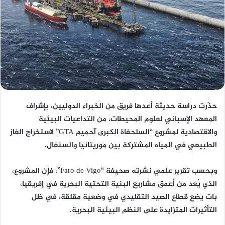
حذّرت دراسة حديثة أعدها فريق من الخبراء الدوليين، بإشراف
المعهد الإسباني لعلوم المحيطات، من التداعيات البيئية
والاقتصادية لمشروع “السلحفاة الكبرى آحميم GTA” لاستخراج الغاز
الطبيعي في المياه المشتركة بين موريتانيا والسنغال.
وبحسب تقرير علمي نشرته صحيفة “Faro de Vigo”، فإن المشروع،
الذي يُعد من أعمق مشاريع البنية التحتية البحرية في إفريقيا،
بات يضع قطاع الصيد التقليدي في وضعية مقلقة، في ظل
التأثيرات المتزايدة على النظم البيئية البحرية.