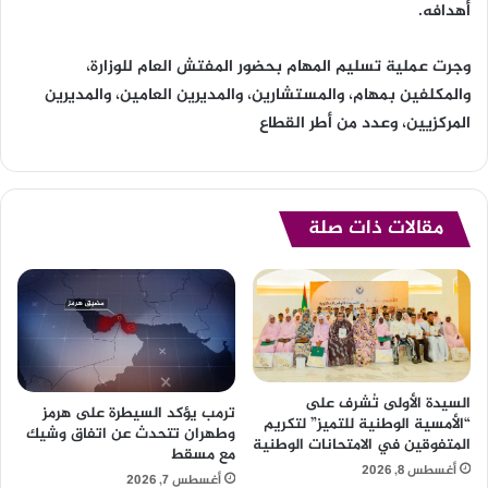
أهدافه.
وجرت عملية تسليم المهام بحضور المفتش العام للوزارة،
والمكلفين بمهام، والمستشارين، والمديرين العامين، والمديرين
المركزيين، وعدد من أطر القطاع
مقالات ذات صلة
السيدة الأولى تُشرف على
ترمب يؤكد السيطرة على هرمز
“الأمسية الوطنية للتميز” لتكريم
وطهران تتحدث عن اتفاق وشيك
المتفوقين في الامتحانات الوطنية
مع مسقط
أغسطس 8, 2026
أغسطس 7, 2026