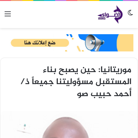
الوضع المظلم
الق
موريتانيا: حين يصبح بناء
المستقبل مسؤوليتنا جميعاً ذ/
أحمد حبيب صو