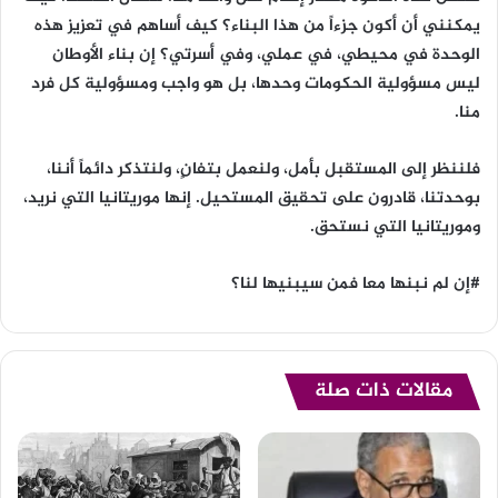
يمكنني أن أكون جزءاً من هذا البناء؟ كيف أساهم في تعزيز هذه
الوحدة في محيطي، في عملي، وفي أسرتي؟ إن بناء الأوطان
ليس مسؤولية الحكومات وحدها، بل هو واجب ومسؤولية كل فرد
منا.
فلننظر إلى المستقبل بأمل، ولنعمل بتفانٍ، ولنتذكر دائماً أننا،
بوحدتنا، قادرون على تحقيق المستحيل. إنها موريتانيا التي نريد،
وموريتانيا التي نستحق.
#إن لم نبنها معا فمن سيبنيها لنا؟
مقالات ذات صلة