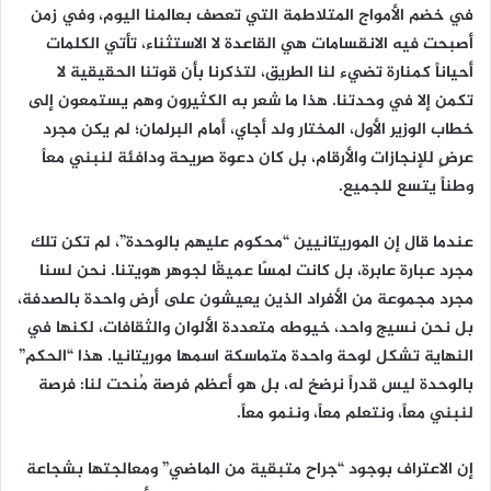
في خضم الأمواج المتلاطمة التي تعصف بعالمنا اليوم، وفي زمن
أصبحت فيه الانقسامات هي القاعدة لا الاستثناء، تأتي الكلمات
أحياناً كمنارة تضيء لنا الطريق، لتذكرنا بأن قوتنا الحقيقية لا
تكمن إلا في وحدتنا. هذا ما شعر به الكثيرون وهم يستمعون إلى
خطاب الوزير الأول، المختار ولد أجاي، أمام البرلمان؛ لم يكن مجرد
عرضٍ للإنجازات والأرقام، بل كان دعوة صريحة ودافئة لنبني معاً
وطناً يتسع للجميع.
عندما قال إن الموريتانيين “محكوم عليهم بالوحدة”، لم تكن تلك
مجرد عبارة عابرة، بل كانت لمسًا عميقًا لجوهر هويتنا. نحن لسنا
مجرد مجموعة من الأفراد الذين يعيشون على أرض واحدة بالصدفة،
بل نحن نسيج واحد، خيوطه متعددة الألوان والثقافات، لكنها في
النهاية تشكل لوحة واحدة متماسكة اسمها موريتانيا. هذا “الحكم”
بالوحدة ليس قدراً نرضخ له، بل هو أعظم فرصة مُنحت لنا: فرصة
لنبني معاً، ونتعلم معاً، وننمو معاً.
إن الاعتراف بوجود “جراح متبقية من الماضي” ومعالجتها بشجاعة