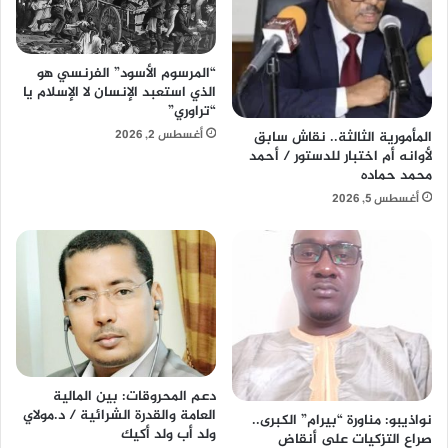
“المرسوم الأسود” الفرنسي هو
الذي استعبد الإنسان لا الإسلام يا
“تراوري”
أغسطس 2, 2026
المأمورية الثالثة.. نقاش سابق
لأوانه أم اختبار للدستور / أحمد
محمد حماده
أغسطس 5, 2026
دعم المحروقات: بين المالية
العامة والقدرة الشرائية / د.مولاي
نواذيبو: مناورة “بيرام” الكبرى..
ولد أب ولد أكيك
صراع التزكيات على أنقاض