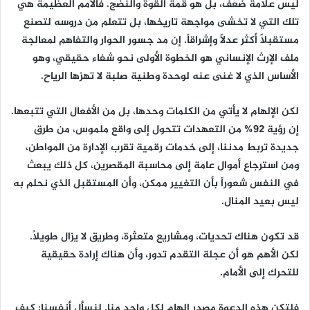
ليس علامة ضعف، بل هو قمة القوة والنضج. فالأمم العظيمة هي
تلك التي لا تخشى مواجهة تاريخها، بل تتعلم من دروسه لتصنع
مستقبلاً أكثر عدلاً وإشراقاً. إن مد جسور الحوار والتفاهم لمعالجة
ملف الإرث الإنساني هو الخطوة الأولى نحو شفاء حقيقي، وهو
الأساس الذي لا غنى عنه لوحدة وطنية صلبة لا تهزها الرياح.
لكن الإلهام لا يأتي من الكلمات وحدها، بل من الأفعال التي تتبعها.
إن رؤية 92% من التعهدات تتحول إلى واقع ملموس، من طرق
جديدة تربط مدننا، إلى خدمات رقمية تقرب الإدارة من المواطن،
ومن استرجاع أموال عامة إلى محاسبة المقصرين، كل ذلك يبعث
في النفس شعوراً بأن التغيير ممكن، وأن المستقبل الذي نحلم به
ليس بعيد المنال.
قد تكون هناك تحديات، ومشاريع متعثرة، وطريق لا يزال طويلاً.
لكن الأهم هو أن عجلة التقدم تدور، وأن هناك إرادة حقيقية
للتحرك إلى الأمام.
فلتكن هذه الدعوة مصدر إلهام لكل واحد منا. لنسأل أنفسنا: كيف