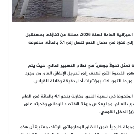
أعطت وزارة المالية الموريتانية إشارة الانطلاق لتنفيذ الميزانية العامة لسنة 2026، معلنة عن تفاؤلها بمستقبل
الأداء الاقتصادي للبلاد، حيث تشير التوقعات الرسمية إلى قفزة في معدل النمو لتصل إلى 5.1 بالمائة، مدفوعة
ة تمثل تحولاً جوهرياً في نظام التسيير المالي، حيث يتم
 وهي الخطوة التي تهدف إلى تحويل الإنفاق العام من مجرد
وربط التمويلات بمؤشرات أداء دقيقة وقابلة للقياس.
ويشير التعميم الصادر عن الوزارة إلى أن هذا التحسن الملحوظ في نسبة النمو، مقارنة بنحو 4.1 بالمائة في العام
تضرب العالم، مما يعكس مرونة الاقتصاد الوطني وقدرته على
زيز الدخل القومي.
مولة خارجياً ضمن النظام المعلوماتي الرشاد، معتبرة أن هذه