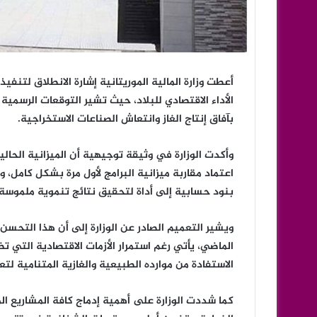
بآفاق إنتاج الغاز وانتعاش الصناعات الاستخراجية.
وأكدت الوزارة في وثيقة توجيهية أن الميزانية الحالي
اعتماد مقاربة ميزانية البرامج لأول مرة بشكل كامل،
بنود حسابية إلى أداة لتحقيق نتائج تنموية ملموسة 
الماضي، يأتي رغم استمرار الأزمات الاقتصادية التي 
الاستفادة من موارده الطبيعية والغازية المتنامية لتع
كما شددت الوزارة على أهمية إدماج كافة المشاريع الم