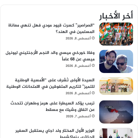
أخر الأخبار
“الصراصير” كسرت قيود مودي فهل تنهي معاناة
المسلمين في الهند؟
أغسطس 8, 2026
وفاة خورخي ميسي والد النجم الأرجنتيني ليونيل
ميسي عن 68 عاماً
أغسطس 8, 2026
السيدة الأولى تُشرف على “الأمسية الوطنية
للتميز” لتكريم المتفوقين في الامتحانات الوطنية
أغسطس 8, 2026
ترمب يؤكد السيطرة على هرمز وطهران تتحدث
عن اتفاق وشيك مع مسقط
أغسطس 7, 2026
الوزير الأول المختار ولد اجاي يستقبل السفير
الجزائري بنواكشوط