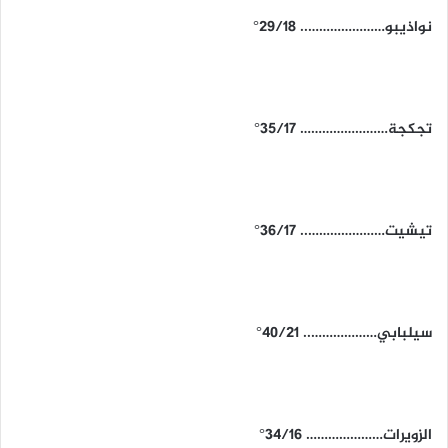
نواذيبو………………….. 29/18°
تجكجة…………………… 35/17°
تيشيت………………….. 36/17°
سيلبابي……………….. 40/21°
الزويرات………………… 34/16°