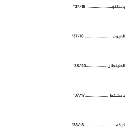
باسكنو…………………… 37/18°
العيون…………………….. 37/18°
الطينطان ……………….38/20°
تامشكط ………………….37/17°
كيفه…………………………38/18°