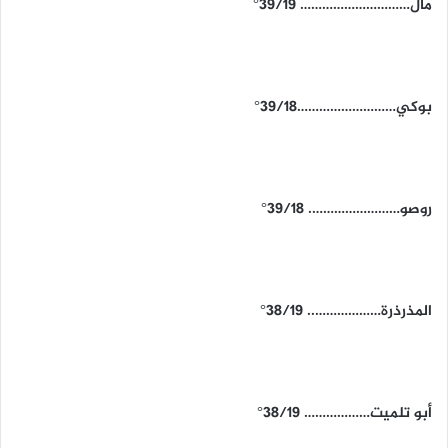
مال………………………… 39/19°
بوكي………………………39/18°
روصو……………………. 39/18°
المذرذرة……………….. 38/19°
أبو تلميت……………… 38/19°