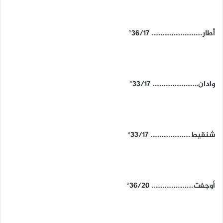
أطار………………………. 36/17°
وادان……………………. 33/17°
شنقيط…………………. 33/17°
أوجفت………………….. 36/20°