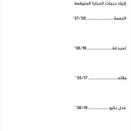
إليك درجات الحرارة المتوقعة
النعمة……………………..37/20°
تمبدغة……………………38/18°
ولاته……………………… 35/17°
عدل بكرو ……………… 38/19°