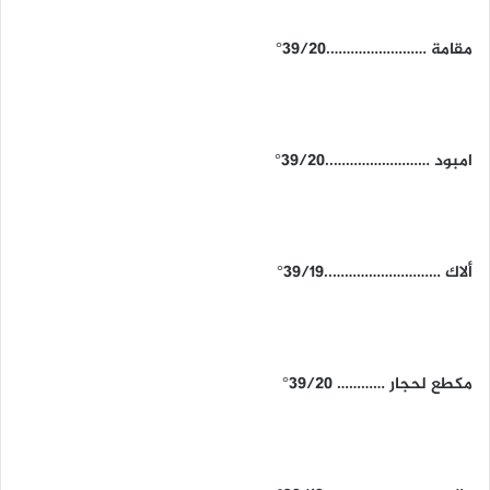
مقامة …………………….39/20°
امبود ……………………..39/20°
ألاك ………………………..39/19°
مكطع لحجار ………… 39/20°