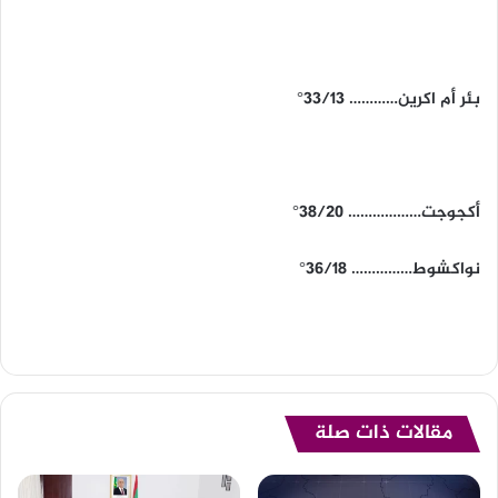
بئر أم اكرين………… 33/13°
أكجوجت……………… 38/20°
نواكشوط…………… 36/18°
مقالات ذات صلة