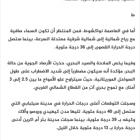
ط
أما في العاصمة نواكشوط، فمن المنتظر أن تكون السماء صافية
مع رياح شمالية إلى شمالية شرقية معتدلة السرعة، بينما ستصل
درجة الحرارة القصوى إلى 36 درجة مئوية.
وفيما يخص الملاحة والصيد البحري، حذرت الأرصاد الجوية من حالة
البحر، مؤكدة أنه سيكون مضطرباً إلى شديد الاضطراب على طول
السواحل الموريتانية، حيث سيتراوح علو الأمواج ما بين 2.5 إلى 3
أمتار، مع تموج بحري آتٍ من القطاع الشمالي الغربي.
وسجلت التوقعات أعلى درجات الحرارة في مدينة سيلبابي التي
ستصل إلى 40 درجة مئوية، تليها مدن كيهيدي وروصو وألاك
وكيفه بـ 39 درجة مئوية، بينما سجلت مدينة بئر أم اكرين أدنى
درجة حرارة بـ 13 درجة مئوية خلال الليل.