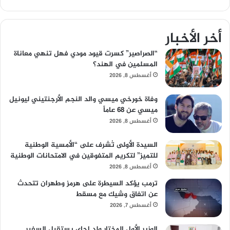
أخر الأخبار
“الصراصير” كسرت قيود مودي فهل تنهي معاناة
المسلمين في الهند؟
أغسطس 8, 2026
وفاة خورخي ميسي والد النجم الأرجنتيني ليونيل
ميسي عن 68 عاماً
أغسطس 8, 2026
السيدة الأولى تُشرف على “الأمسية الوطنية
للتميز” لتكريم المتفوقين في الامتحانات الوطنية
أغسطس 8, 2026
ترمب يؤكد السيطرة على هرمز وطهران تتحدث
عن اتفاق وشيك مع مسقط
أغسطس 7, 2026
الوزير الأول المختار ولد اجاي يستقبل السفير