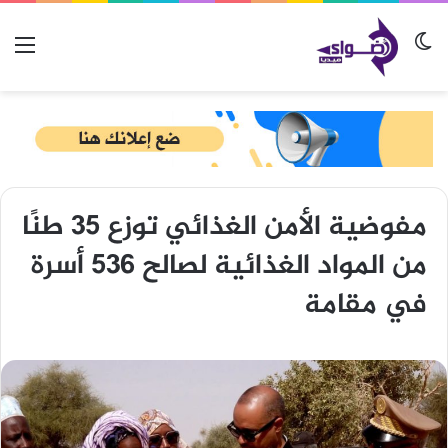
الوضع المظلم
الق
مفوضية الأمن الغذائي توزع 35 طنًا
من المواد الغذائية لصالح 536 أسرة
في مقامة