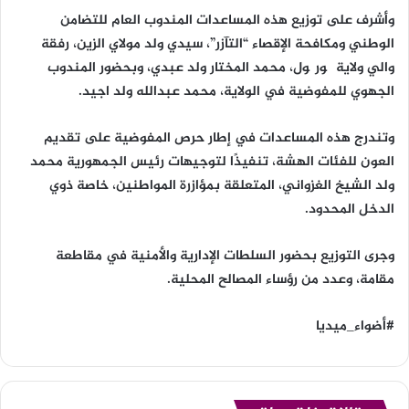
وأشرف على توزيع هذه المساعدات المندوب العام للتضامن
الوطني ومكافحة الإقصاء “التآزر”، سيدي ولد مولاي الزين، رفقة
والي ولاية گورگول، محمد المختار ولد عبدي، وبحضور المندوب
الجهوي للمفوضية في الولاية، محمد عبدالله ولد اجيد.
وتندرج هذه المساعدات في إطار حرص المفوضية على تقديم
العون للفئات الهشة، تنفيذًا لتوجيهات رئيس الجمهورية محمد
ولد الشيخ الغزواني، المتعلقة بمؤازرة المواطنين، خاصة ذوي
الدخل المحدود.
وجرى التوزيع بحضور السلطات الإدارية والأمنية في مقاطعة
مقامة، وعدد من رؤساء المصالح المحلية.
#أضواء_ميديا