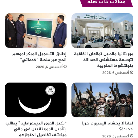
مقالات ذات صلة
موريتانيا والصين توقعان اتفاقية
إطلاق التسجيل المبكر لموسم
لتوسعة مستشفى الصداقة
الحج عبر منصة “خدماتي”
بنواكشوط الجنوبية
أغسطس 6, 2026
أغسطس 6, 2026
لماذا لا يخشى اليمنيون حربا
“تكتل القوى الديمقراطية” يطالب
جديدة؟
بتأمين الموريتانيين في مالي
ويكشف تفاصيل احتجازهم
أغسطس 5, 2026