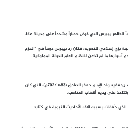
نجة بزي إسلامي للتمويه، فكان رد بيبرس درساً في “الحزم
أسوارها ما لم تذعن للنظام العام للدولة المملوكية.
وعلى ضفاف السياسة، أضاءت شمس العلم في 8 رمضان؛ ففيه ولد الإمام جعفر الصادق (83هـ/702م)، الذي كان
وتتلمذ على يديه أقطاب المذاهب.
ت اليوم، دُفن الإمام ابن ماجه (273 هـ/887م)، الذي حُفظت بسببه آلاف الأحاديث النبوية في كتابه