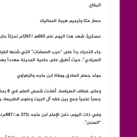
البقاع.
حصار عكا وترميم هيبة المماليك
عسكرياً، شهد هذا اليوم عام 665هـ/1267م تحركاً حازماً للظاهر بيبرس الذي فرض حصاراً مشدداً على مدينة عكا.
جاء التحرك رداً على “حرب العصابات” التي شنها الفر
السيادي”، حيث أطبق على حامية المدينة مهدداً بهدم 
مولد جعفر الصادق ووفاة ابن ماجه والزهراوي
جسراً علمياً جمع بين فقه آل البيت وعلوم الطبيعة، 
وفي ذا
“السنن”.