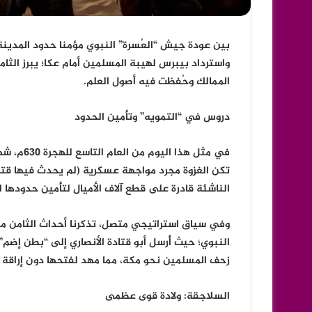
بين عودة جيش “العُسرة” النبوي مؤمنا حدود المدينة،
واسترداد بيبرس لهيبة المسلمين أمام عكا؛ يبرز الثا
الممالك وحُفظت فيه أصول العلم.
دروس في “التمويه” وتأمين الحدود
في مثل هذ
تكن الغزوة مجرد مواجهة عسكرية (لم يحدث فيها قتال)
الناشئة قادرة على قطع آلاف الأميال لتأمين حدودها ا
النبوي؛ حيث أُرسل أبو قتادة الأنصاري إلى “بطن إ
زحف المسلمين نحو مكة، مما مهد لفتحها دون إراقة د
السلاجقة: ولادة قوى عظمى