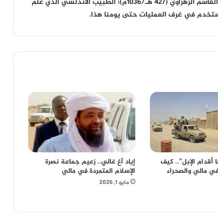
كما شهد هذا اليوم رحيل “والد الجراحة الحديثة” أبو القاسم الزهراوي (427 هـ/1036م)؛ الطبيب الأندلسي الذي علّم
ل تُستخدم في غرف العمليات حتى يومنا هذا.
أقدام الإبل”.. كيف
إياد آغ غالي.. زعيم جماعة نصرة
ي مالي والصحراء
الإسلام المتمردة في مالي
مايو 1, 2026