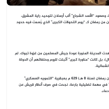
 وصعود “الأسد الشجاع” ألب أرسلان لتوحيد راية المشرق،
من من رمضان كـ “يوم التحولات الكبرى” الذي رُسمت فيه حدود
ا اليوم من العام التاسع للهجرة 630م، شهدت المدينة المنورة عودة جيش المسلمين من غزوة تبوك. لم
، بل كانت “مناورة كبرى” أثبتت للروم وحلفائهم أن الدولة
لشمالية.
وفي سياق استراتيجي متصل، تذكرنا أحداث الثامن من رمضان (سنة 8 هـ) 629 م بعبقرية “التمويه العسكري”
ضم” في مهمة تضليلية بارعة، نجحت في صرف أنظار قريش عن
ماء.