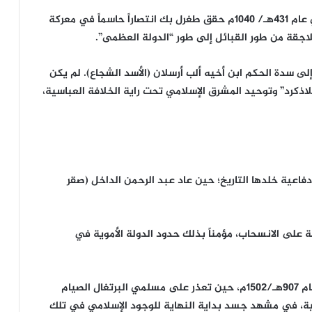
يمثل الثامن من رمضان “يوم السلاجقة” بامتياز؛ ففي عام 431هـ/ 1040م حقق طغرل بك انتصاراً حاسماً في معركة
سلاجقة من طور القبائل إلى طور “الدولة العظمى”.
 طغرل بك عام 455 هـ/1063م، صعد إلى سدة الحكم ابن أخيه ألب أرسلان (الأسد الشجاع). لم يكن
لاذكرد” وتوحيد المشرق الإسلامي تحت راية الخلافة العباسية،
امي، سجل عام 164هـ/781 م ملحمة دفاعية خلدها التاريخ؛ حين عاد عبد الرحمن الداخل (صقر
 على الانسحاب، مؤمناً بذلك حدود الدولة الأموية في
لكن التاريخ الذي سجل العزة، سجل أيضاً “غصة” في عام 907هـ/1502م، حين تعذر على مسلمي البرتغال الصيام
كية، في مشهد جسد بداية النهاية للوجود الإسلامي في تلك