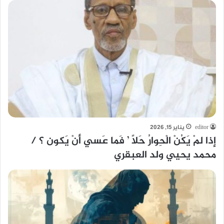
editor
يناير 15, 2026
إذا لمْ يَكُنْ الْحِوارُ حَلاً ’ فَما عَسي أنْ يَكون ؟ /
محمد يحيي ولد العبقري