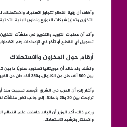
وأضاف أن رؤية القطاع تتجاوز الاستيراد والاستهلاك،
التخزين وتعزيز شبكات التوزيع وتطوير البنية التحتية 
وأكد أن عمليات التزويد والتفريغ في منشآت التخزين
تسجيل أي انقطاع أو تأخر في الإمدادات رغم الاضطرابا
أرقام حول المخزون والاستهلاك
بين 800 ألف طن من الكازوال، و350 ألف طن من الفيول، و125 ألف طن من البنزين، و25 ألف طن من الكيروزين.
تراوحت بين 20 و25 بالمائة، إلى جانب تضرر منشآت لتكرير النفط وتسييل الغاز.
ورغم ذلك، أكد الوزير أن البلاد حافظت على انتظام 
والاحتكار وترشيد الاستهلاك.