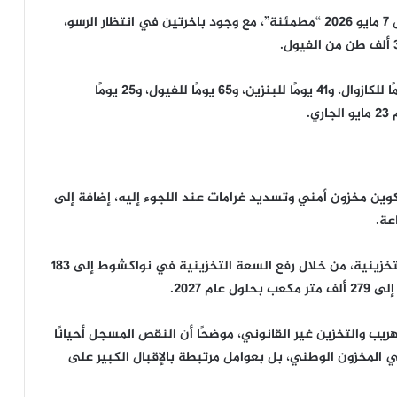
وأوضح أن وضعية المخزون حتى منتصف نهار الخميس 7 مايو 2026 “مطمئنة”، مع وجود باخرتين في انتظار الرسو،
وأضاف أن المخزون الحالي يوفر استقلالية تبلغ 52 يومًا للكازوال، و41 يومًا للبنزين، و65 يومًا للفيول، و25 يومًا
.
تكوين مخزون أمني وتسديد غرامات عند اللجوء إليه، إضافة إلى
وأشار إلى أن الحكومة تعمل على مضاعفة القدرات التخزينية، من خلال رفع السعة التخزينية في نواكشوط إلى 183
 2027.
يب والتخزين غير القانوني، موضحًا أن النقص المسجل أحيانًا
لمخزون الوطني، بل بعوامل مرتبطة بالإقبال الكبير على