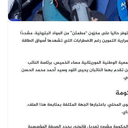
توفر حاليا على مخزون “مطمئن” من المواد البترولية، مشددًا
رية التموين رغم الاضطرابات التي تشهدها أسواق الطاقة
معية الوطنية الموريتانية
مساء الخميس، برئاسة النائب
 تقدم بهما النائبان
يحيى اللود
و
سيد أحمد محمد الحسن
ي.
كومة
وى المحلي، باعتبارها الجهة المكلفة بمتابعة هذا الملف،
جاي
.
ت الحكومة مشروع تعديل قانوني يحدد الصيغة المؤسسية