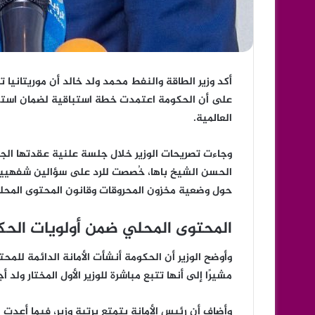
أكد وزير الطاقة والنفط
محمد ولد خالد
أن موريتانيا ت
على أن الحكومة اعتمدت خطة استباقية لضمان استمرا
العالمية.
وجاءت تصريحات الوزير خلال جلسة علنية عقدتها
الج
الحسن الشيخ باها
، خُصصت للرد على سؤالين شفهيين
حول وضعية مخزون المحروقات وقانون المحتوى المحل
المحتوى المحلي ضمن أولويات الح
وأوضح الوزير أن الحكومة أنشأت الأمانة الدائمة للمحت
مشيرًا إلى أنها تتبع مباشرة للوزير الأول
المختار ولد أ
وأضاف أن رئيس الأمانة يتمتع برتبة وزير، فيما أعد