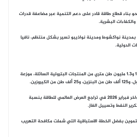
 نحو بناء قطاع طاقة قادر على دعم التنمية عبر مضاعفة قدرات
والكفاءات البشرية.
 بمدينة
نواكشوط
ومدينة
نواذيبو
تسير بشكل منتظم، نافيا
ت الدولية.
وكشف ولد خالد أن موريتانيا تستورد سنويًا ما بين 1.2 و1.3 مليون طن متري من المنتجات البترولية السائلة، موزعة
وأشار إلى أن الحرب في الشرق الأوسط تسببت منذ أواخر فبراير 2026 في تراجع العرض العالمي للطاقة بنسبة
التموين بفضل الخطة الاستباقية التي شملت مكافحة التهريب