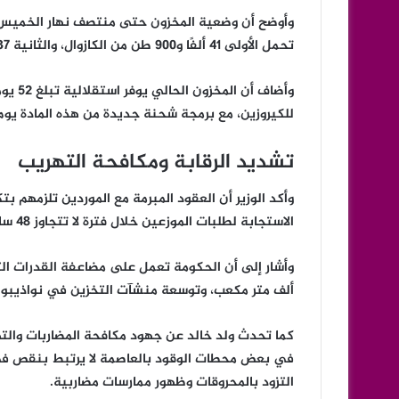
تحمل الأولى 41 ألفًا و900 طن من الكازوال، والثانية 37 ألف طن من الفيول.
للكيروزين، مع برمجة شحنة جديدة من هذه المادة يوم 23 مايو الجاري
تشديد الرقابة ومكافحة التهريب
وأكد الوزير أن العقود المبرمة مع الموردين تلزمهم ب
الاستجابة لطلبات الموزعين خلال فترة لا تتجاوز 48 ساعة.
ألف متر مكعب، وتوسعة منشآت التخزين في نواذيبو إلى 279 ألف متر مكعب بحلول عام
كما تحدث ولد خالد عن جهود مكافحة المضاربات والتهر
في بعض محطات الوقود بالعاصمة لا يرتبط بنقص في ا
التزود بالمحروقات وظهور ممارسات مضاربية.