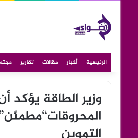
الرئيسية
أخبار
مقالات
تقارير
مجتم
وزير الطاقة يؤكد أ
المحروقات“مطمئن” 
التموين