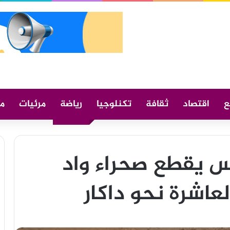
ع
اقتصاد
ثقافة
تكنلوجيا
رياضة
مرئيات
م
يس يقطع صحراء واد
عاشرة نحو داكار