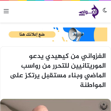
الوضع المظلم
الق
الغزواني من كيهيدي يدعو
الموريتانيين للتحرر من رواسب
الماضي وبناء مستقبل يرتكز على
المواطنة