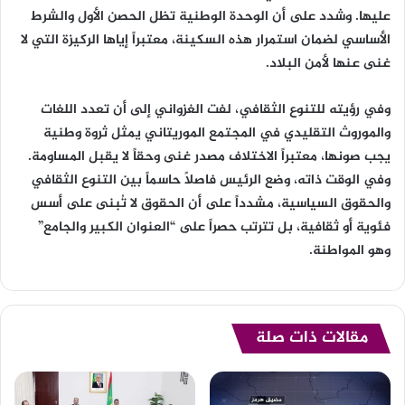
عليها. وشدد على أن الوحدة الوطنية تظل الحصن الأول والشرط
الأساسي لضمان استمرار هذه السكينة، معتبراً إياها الركيزة التي لا
غنى عنها لأمن البلاد.
وفي رؤيته للتنوع الثقافي، لفت الغزواني إلى أن تعدد اللغات
والموروث التقليدي في المجتمع الموريتاني يمثل ثروة وطنية
يجب صونها، معتبراً الاختلاف مصدر غنى وحقاً لا يقبل المساومة.
وفي الوقت ذاته، وضع الرئيس فاصلاً حاسماً بين التنوع الثقافي
والحقوق السياسية، مشدداً على أن الحقوق لا تُبنى على أسس
فئوية أو ثقافية، بل تترتب حصراً على “العنوان الكبير والجامع”
وهو المواطنة.
مقالات ذات صلة