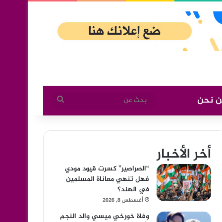
ن نحن
بحث
عن
أخر الأخبار
“الصراصير” كسرت قيود مودي
فهل تنهي معاناة المسلمين
في الهند؟
أغسطس 8, 2026
وفاة خورخي ميسي والد النجم