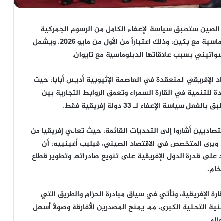
الصين ستطبق سياسة الإعفاء الكامل من الرسوم الجمركية
على جميع الدول الإفريقية التي ترتبط بعلاقات دبلوماسية مع بكين، وذلك اعتباراً من الأول من مايو 2026. ويشمل
اد الإفريقي المنعقدة في العاصمة الإثيوبية أديس أبابا، حيث
 للتنمية في القارة السمراء وتعمق الروابط التجارية بين
ة الإعفاء لـ 33 دولة إفريقية فقط.
اقتصاديين أشاروا إلى التحديات القائمة، حيث تعاني إفريقيا من
ع الصين يقدر بنحو 100 مليار دولار. ويرى المتخصص في الاقتصاد الصيني، فيليب أغينييه، أن
على قدرة الدول الإفريقية على تنويع صادراتها وتطوير قطاع
خام.
رة الإفريقية، وتأتي في سياق مبادرة الحزام والطريق التي
ة التحتية الكبرى، مما يمنح المصدرين الأفارقة وصولاً أسهل
الم.