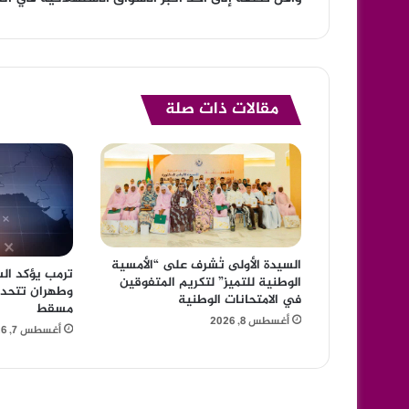
مقالات ذات صلة
السيدة الأولى تُشرف على “الأمسية
ترمب يؤكد ال
الوطنية للتميز” لتكريم المتفوقين
وطهران تتحد
في الامتحانات الوطنية
مسقط
أغسطس 8, 2026
أغسطس 7, 2026