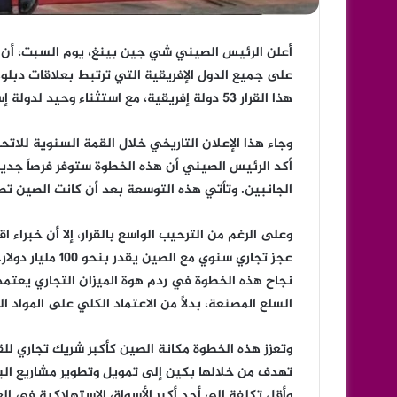
أعلن الرئيس الصيني شي جين بينغ، يوم السبت، أن 
هذا القرار 53 دولة إفريقية، مع استثناء وحيد لدولة إسواتيني بسبب علاقاتها الدبلوماسية مع تايوان.
وجاء هذا الإعلان التاريخي خلال القمة السنوية للاتح
أكد الرئيس الصيني أن هذه الخطوة ستوفر فرصاً جديدة
الجانبين. وتأتي هذه التوسعة بعد أن كانت الصين تطبق بالفعل سياس
وعلى الرغم من الترحيب الواسع بالقرار، إلا أن خبراء 
عجز تجاري سنوي م
نجاح هذه الخطوة في ردم هوة الميزان التجاري يعتمد 
السلع المصنعة، بدلاً من الاعتماد الكلي على المواد ال
وتعزز هذه الخطوة مكانة الصين كأكبر شريك تجاري للقا
تهدف من خلالها بكين إلى تمويل وتطوير مشاريع البني
وأقل تكلفة إلى أحد أكبر الأسواق الاستهلاكية في الع